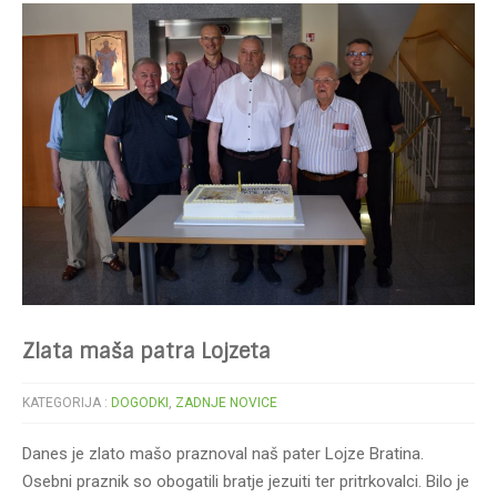
Zlata maša patra Lojzeta
KATEGORIJA :
DOGODKI
,
ZADNJE NOVICE
Danes je zlato mašo praznoval naš pater Lojze Bratina.
Osebni praznik so obogatili bratje jezuiti ter pritrkovalci. Bilo je