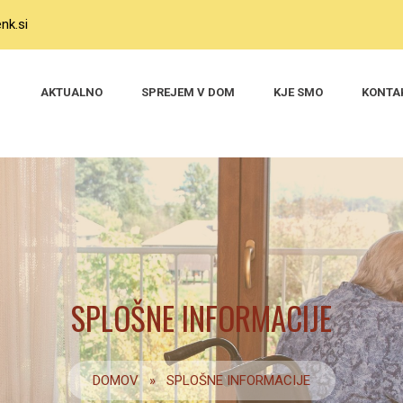
nk.si
AKTUALNO
SPREJEM V DOM
KJE SMO
KONTA
SPLOŠNE INFORMACIJE
DOMOV
»
SPLOŠNE INFORMACIJE