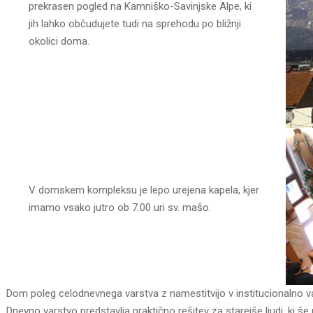
prekrasen pogled na Kamniško-Savinjske Alpe, ki
jih lahko občudujete tudi na sprehodu po bližnji
okolici doma.
V domskem kompleksu je lepo urejena kapela, kjer
imamo vsako jutro ob 7.00 uri sv. mašo.
Dom poleg celodnevnega varstva z namestitvijo v institucionalno va
Dnevno varstvo predstavlja praktično rešitev za starejše ljudi, ki še 