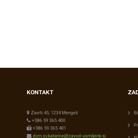
KONTAKT
ZAD
Zavrti 45, 1234 Mengeš
Bi
+386 59 365 400
P
+386 59 365 401
dom.sv.katarine@zavod-usmiljenk.si
N