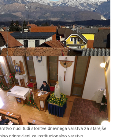
rstvo nudi tudi storitve dnevnega varstva za starejše.
niso pripravljeni za institucionalno varstvo.