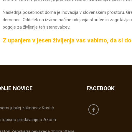
Naslednja posebnost doma je inovacija v slovenskem prostoru. Gr
demence. Oddelek na izvirne načine udejanja storitve in zagotavlja 
pogoje za življenje teh stanovalcev.
Z upanjem v jesen življenja vas vabimo, da si d
NJE NOVICE
FACEBOOK
serni jubilej zakoncev Kristić
otopisno predavanje o Azorih
astop Ženskega pevskega zbora Stane