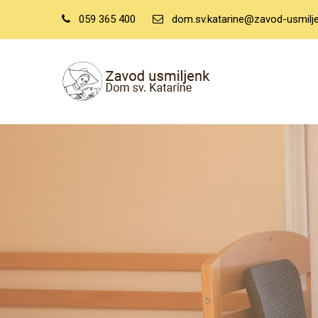
059 365 400
dom.sv.katarine@zavod-usmilje