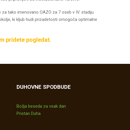
e za tako imenovano OAZO za 7 oseb v IV. stadiju
okolje, ki kljub hudi prizadetosti omogoča optimalne
om pridete pogledat.
DUHOVNE SPODBUDE
Božja beseda za vsak dan
Pristan Duha