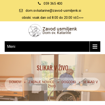
059 365 400
dom.sv.katarine@zavod-usmiljenk.si
obiski: vsak dan od 8.00 do 20.00
VEČ>>>
Meni
SLIKAR V ŽIVO
DOMOV
»
ZADNJE NOVICE
»
DOGODKI
»
SLIKAR V
ŽIVO