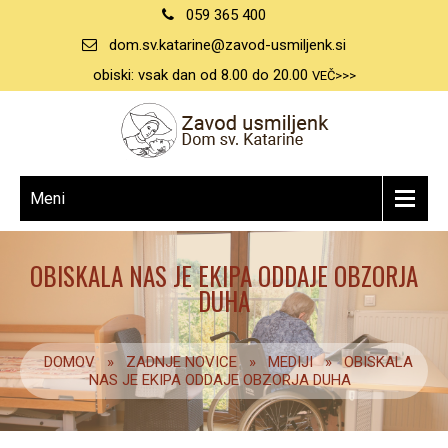
059 365 400
dom.sv.katarine@zavod-usmiljenk.si
obiski: vsak dan od 8.00 do 20.00
VEČ>>>
Meni
OBISKALA NAS JE EKIPA ODDAJE OBZORJA
DUHA
DOMOV
»
ZADNJE NOVICE
»
MEDIJI
»
OBISKALA
NAS JE EKIPA ODDAJE OBZORJA DUHA