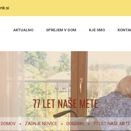
nk.si
AKTUALNO
SPREJEM V DOM
KJE SMO
KONTA
77 LET NAŠE METE
DOMOV
»
ZADNJE NOVICE
»
DOGODKI
»
77 LET NAŠE METE