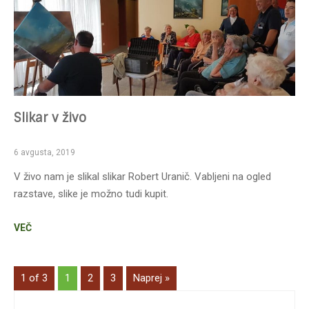
Slikar v živo
6 avgusta, 2019
V živo nam je slikal slikar Robert Uranič. Vabljeni na ogled
razstave, slike je možno tudi kupit.
VEČ
1 of 3
1
2
3
Naprej »