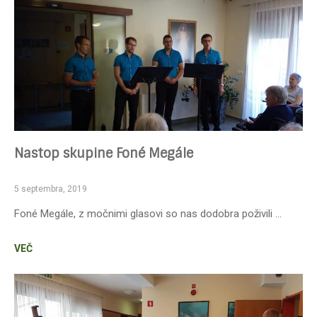
Nastop skupine Foné Megále
5 septembra, 2019
Foné Megále, z močnimi glasovi so nas dodobra poživili …
VEČ