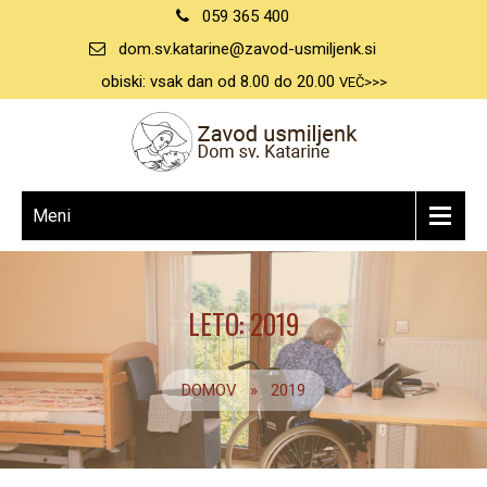
059 365 400
dom.sv.katarine@zavod-usmiljenk.si
obiski: vsak dan od 8.00 do 20.00
VEČ>>>
Meni
LETO:
2019
DOMOV
»
2019