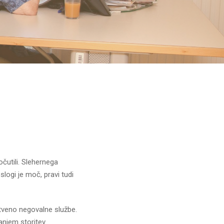
čutili. Slehernega
logi je moč, pravi tudi
stveno negovalne službe.
anjem storitev.