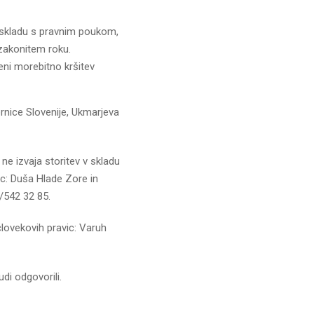
v skladu s pravnim poukom,
v zakonitem roku.
eni morebitno kršitev
rnice Slovenije, Ukmarjeva
ne izvaja storitev v skladu
c: Duša Hlade Zore in
/542 32 85.
lovekovih pravic: Varuh
di odgovorili.