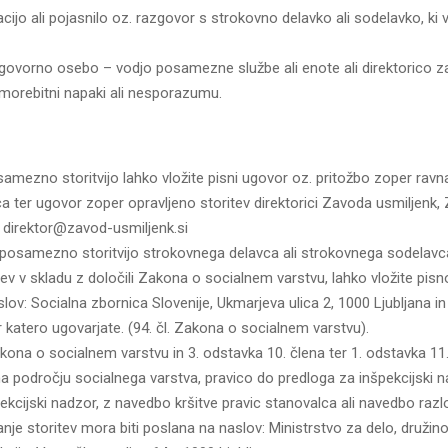
jo ali pojasnilo oz. razgovor s strokovno delavko ali sodelavko, ki va
ovorno osebo – vodjo posamezne službe ali enote ali direktorico z
 morebitni napaki ali nesporazumu.
samezno storitvijo lahko vložite pisni ugovor oz. pritožbo zoper rav
a ter ugovor zoper opravljeno storitev direktorici Zavoda usmiljenk,
l: direktor@zavod-usmiljenk.si
 posamezno storitvijo strokovnega delavca ali strokovnega sodelavc
tev v skladu z določili Zakona o socialnem varstvu, lahko vložite pisn
ov: Socialna zbornica Slovenije, Ukmarjeva ulica 2, 1000 Ljubljana in 
r katero ugovarjate. (94. čl. Zakona o socialnem varstvu).
kona o socialnem varstvu in 3. odstavka 10. člena ter 1. odstavka 11.
 področju socialnega varstva, pravico do predloga za inšpekcijski 
ekcijski nadzor, z navedbo kršitve pravic stanovalca ali navedbo razlo
nje storitev mora biti poslana na naslov: Ministrstvo za delo, družin