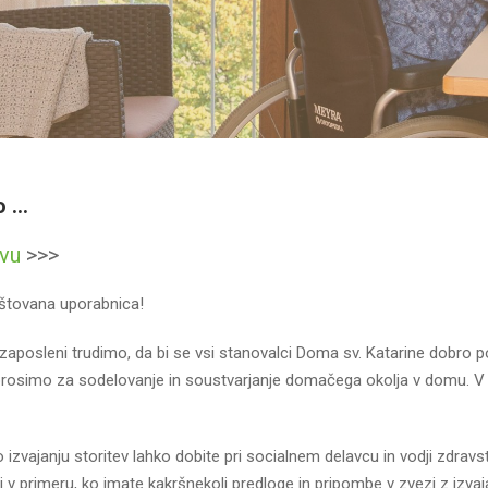
o …
tvu
>>>
štovana uporabnica!
zaposleni trudimo, da bi se vsi stanovalci Doma sv. Katarine dobro po
prosimo za sodelovanje in soustvarjanje domačega okolja v domu. V s
 izvajanju storitev lahko dobite pri socialnem delavcu in vodji zdrav
 v primeru, ko imate kakršnekoli predloge in pripombe v zvezi z izvaj