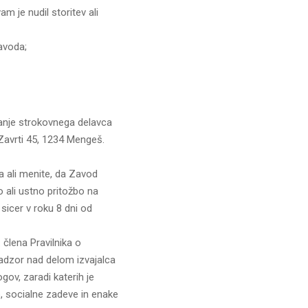
m je nudil storitev ali
avoda;
nanje strokovnega delavca
 Zavrti 45, 1234 Mengeš.
a ali menite, da Zavod
o ali ustno pritožbo na
sicer v roku 8 dni od
 člena Pravilnika o
nadzor nad delom izvajalca
gov, zaradi katerih je
o, socialne zadeve in enake