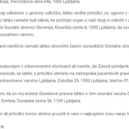
cija, Verovškova ulica 64a, 1000 Ljubljana.
 vlogi odločeno z upravno odločbo, lahko vložite pritožbo oz. ugovor 
o lahko ravnate tudi takrat, ko pristojni organ o vaši vlogi ni odločil 
te Socialni zbornici Slovenije, Koseška cesta 8, 1000 Ljubljana, da oc
socialnem varstvu.
vami neetično ravnalo lahko obvestite časno razsodišče Socialne zbo
zadovoljen z zdravstvenimi storitvami ali menite, da Zavod usmiljenk 
avicah, se lahko s pritožbo obrnete na zastopnika pacientovih pravi
ravstveno varstvo Ljubljana, Zaloška 29, 1000 Ljubljana, telefon 01
ni, da so mu kršene človekove pravice lahko o tem seznani varuha č
 Svetina, Dunajska cesta 56, 1109 Ljubljana.
ali pritožbo bomo skrbno proučili in vam v najkrajšem času nanjo tu
nk: