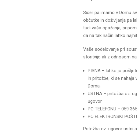
Sicer pa imamo v Domu sv. K
občutke in doživljanja pa l
tudi vaša opažanja, pripom
da na tak način lahko najhi
Vaše sodelovanje pri soustv
storitvijo ali z odnosom n
PISNA – lahko jo pošljet
in pritožbe, ki se nahaja
Doma;
USTNA – pritožba oz. ugo
ugovor
PO TELEFONU – 059 365 
PO ELEKTRONSKI POŠTI
Pritožba oz. ugovor ustni a