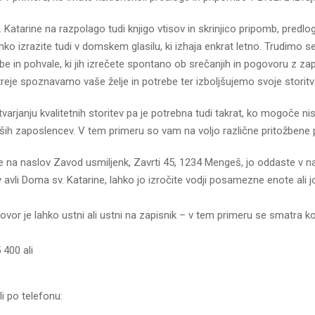
atarine na razpolago tudi knjigo vtisov in skrinjico pripomb, predlogo
ahko izrazite tudi v domskem glasilu, ki izhaja enkrat letno. Trudimo s
be in pohvale, ki jih izrečete spontano ob srečanjih in pogovoru z z
treje spoznavamo vaše želje in potrebe ter izboljšujemo svoje storitv
arjanju kvalitetnih storitev pa je potrebna tudi takrat, ko mogoče ni
aših zaposlencev. V tem primeru so vam na voljo različne pritožbene p
e na naslov Zavod usmiljenk, Zavrti 45, 1234 Mengeš, jo oddaste v nab
 v avli Doma sv. Katarine, lahko jo izročite vodji posamezne enote ali j
vor je lahko ustni ali ustni na zapisnik – v tem primeru se smatra ko
400 ali
li po telefonu: