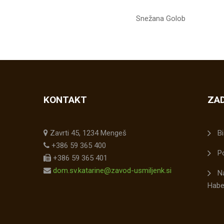
Snežana Golob
KONTAKT
ZAD
Zavrti 45, 1234 Mengeš
Bi
+386 59 365 400
P
+386 59 365 401
dom.sv.katarine@zavod-usmiljenk.si
N
Hab