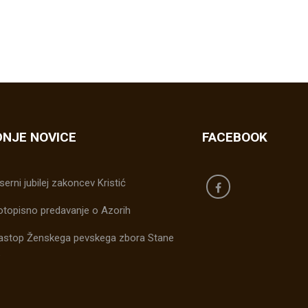
NJE NOVICE
FACEBOOK
serni jubilej zakoncev Kristić
otopisno predavanje o Azorih
astop Ženskega pevskega zbora Stane
e