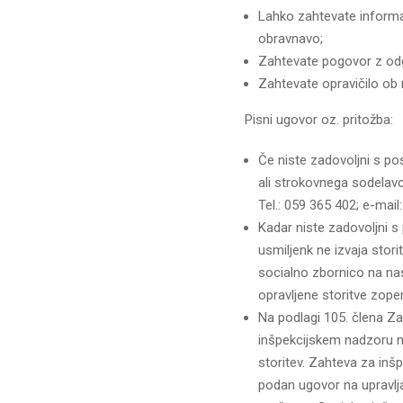
Lahko zahtevate informaci
obravnavo;
Zahtevate pogovor z odg
Zahtevate opravičilo ob
Pisni ugovor oz. pritožba:
Če niste zadovoljni s po
ali strokovnega sodelavc
Tel.: 059 365 402; e-mai
Kadar niste zadovoljni s
usmiljenk ne izvaja stori
socialno zbornico na nasl
opravljene storitve zope
Na podlagi 105. člena Za
inšpekcijskem nadzoru na
storitev. Zahteva za inšp
podan ugovor na upravlja