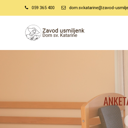
059 365 400
dom.sv.katarine@zavod-usmilje
ANKET