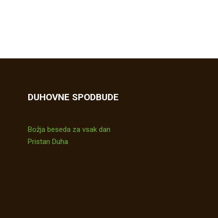
DUHOVNE SPODBUDE
Božja beseda za vsak dan
Pristan Duha