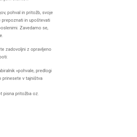
v, pohval in pritožb, svoje
e prepoznati in upoštevati
aposlenimi. Zavedamo se,
e.
ste zadovoljni z opravljeno
oti:
iralnik »pohvale, predlogi
o prinesete v tajništva
t pisna pritožba oz.